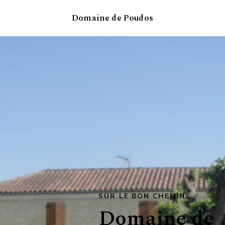
Domaine de Poudos
Menu
ACCUEIL
LES CHAMBRES
TABLE D’HÔTE
RÉSERVATION
SUR LE BON CHEMIN…
Domaine de