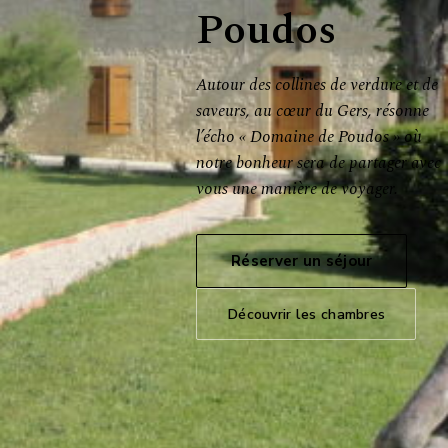
Poudos
Autour des collines de verdure et de
saveurs, au cœur du Gers, résonne
l’écho « Domaine de Poudos » où
notre bonheur sera de partager avec
vous une manière de voyager.
Réserver un séjour
Découvrir les chambres